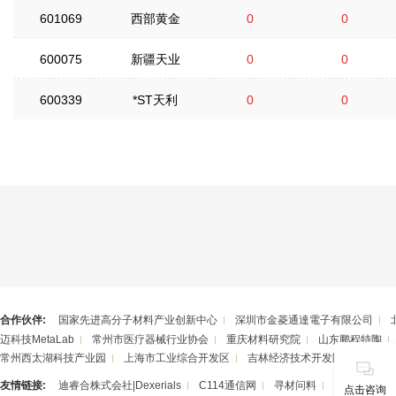
601069
西部黄金
0
0
600075
新疆天业
0
0
600339
*ST天利
0
0
合作伙伴:
国家先进高分子材料产业创新中心
深圳市金菱通達電子有限公司
迈科技MetaLab
常州市医疗器械行业协会
重庆材料研究院
山东鹏程特陶
常州西太湖科技产业园
上海市工业综合开发区
吉林经济技术开发区
湖南华
友情链接:
迪睿合株式会社|Dexerials
C114通信网
寻材问料
潮州三环（
点击咨询