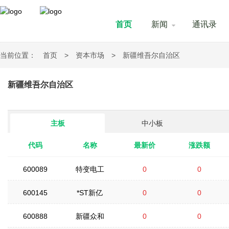
首页
新闻
通讯录
当前位置：
首页
>
资本市场
>
新疆维吾尔自治区
新疆维吾尔自治区
主板
中小板
代码
名称
最新价
涨跌额
600089
特变电工
0
0
600145
*ST新亿
0
0
600888
新疆众和
0
0