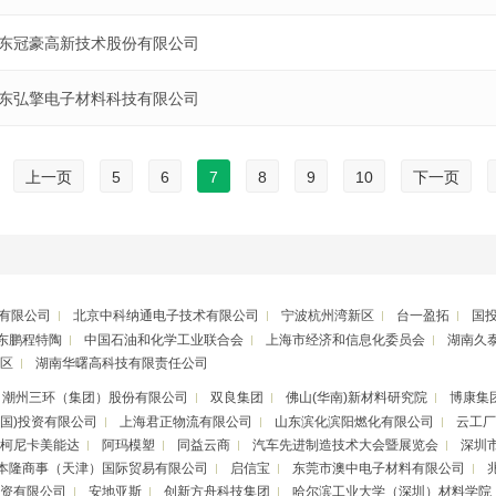
东冠豪高新技术股份有限公司
东弘擎电子材料科技有限公司
上一页
5
6
7
8
9
10
下一页
有限公司
北京中科纳通电子技术有限公司
宁波杭州湾新区
台一盈拓
国
东鹏程特陶
中国石油和化学工业联合会
上海市经济和信息化委员会
湖南久
区
湖南华曙高科技有限责任公司
潮州三环（集团）股份有限公司
双良集团
佛山(华南)新材料研究院
博康集
中国)投资有限公司
上海君正物流有限公司
山东滨化滨阳燃化有限公司
云工厂
柯尼卡美能达
阿玛模塑
同益云商
汽车先进制造技术大会暨展览会
深圳
本隆商事（天津）国际贸易有限公司
启信宝
东莞市澳中电子材料有限公司
资有限公司
安地亚斯
创新方舟科技集团
哈尔滨工业大学（深圳）材料学院