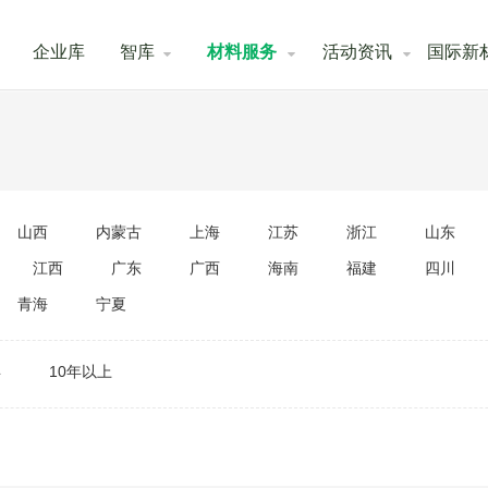
企业库
智库
材料服务
活动资讯
国际新
山西
内蒙古
上海
江苏
浙江
山东
江西
广东
广西
海南
福建
四川
青海
宁夏
年
10年以上