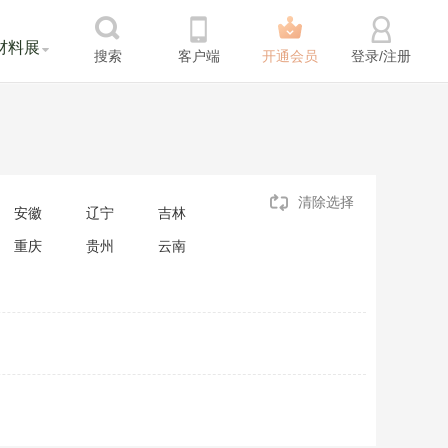
材料展
搜索
客户端
开通会员
登录/注册
清除选择
安徽
辽宁
吉林
重庆
贵州
云南