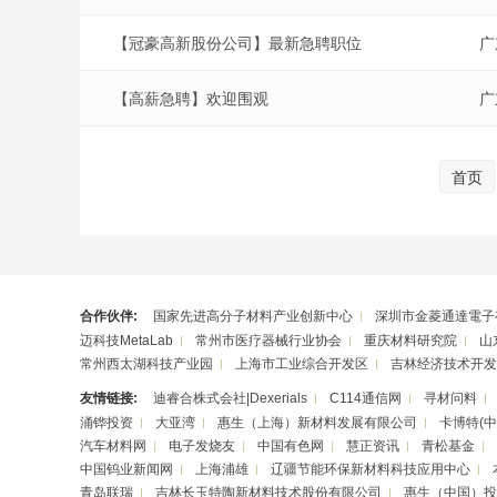
【冠豪高新股份公司】最新急聘职位
广
【高薪急聘】欢迎围观
广
首页
合作伙伴:
国家先进高分子材料产业创新中心
深圳市金菱通達電子
迈科技MetaLab
常州市医疗器械行业协会
重庆材料研究院
山
常州西太湖科技产业园
上海市工业综合开发区
吉林经济技术开发
友情链接:
迪睿合株式会社|Dexerials
C114通信网
寻材问料
涌铧投资
大亚湾
惠生（上海）新材料发展有限公司
卡博特(
汽车材料网
电子发烧友
中国有色网
慧正资讯
青松基金
中国钨业新闻网
上海浦雄
辽疆节能环保新材料科技应用中心
青岛联瑞
吉林长玉特陶新材料技术股份有限公司
惠生（中国）投