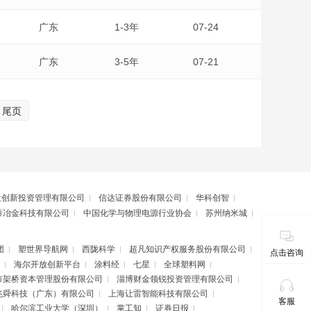
广东
1-3年
07-24
广东
3-5年
07-21
尾页
投创新投资管理有限公司
信达证券股份有限公司
华科创智
泰冶金科技有限公司
中国化学与物理电源行业协会
苏州纳米城
团
塑世界导航网
西陇科学
超凡知识产权服务股份有限公司
点击咨询
海尔开放创新平台
涂料经
七星
全球塑料网
市架桥资本管理股份有限公司
淄博财金领锐投资管理有限公司
兆舜科技（广东）有限公司
上海让雷智能科技有限公司
客服
哈尔滨工业大学（深圳）
掌工知
证券日报