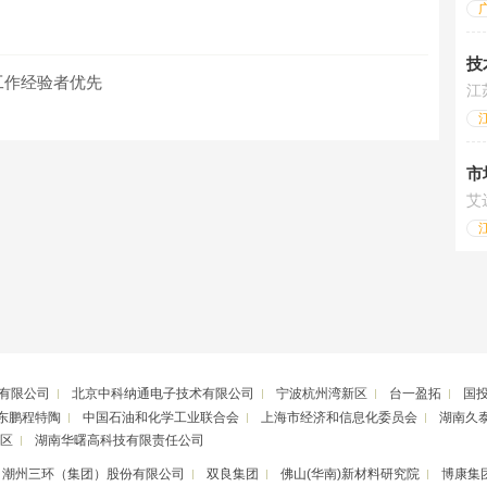
技
工作经验者优先
江
市
艾
有限公司
北京中科纳通电子技术有限公司
宁波杭州湾新区
台一盈拓
国
东鹏程特陶
中国石油和化学工业联合会
上海市经济和信息化委员会
湖南久
区
湖南华曙高科技有限责任公司
潮州三环（集团）股份有限公司
双良集团
佛山(华南)新材料研究院
博康集