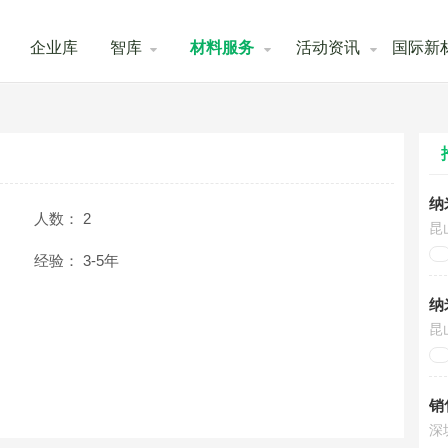
企业库
智库
材料服务
活动资讯
国际新
纳
人数：
2
昆
经验：
3-5年
纳
昆
销
深