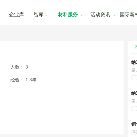
企业库
智库
材料服务
活动资讯
国际新
纳
人数：
3
昆
经验：
1-3年
纳
昆
销
深