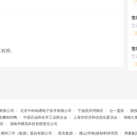
市
艾
市
工程师。
艾
有限公司
北京中科纳通电子技术有限公司
宁波杭州湾新区
台一盈拓
国
东鹏程特陶
中国石油和化学工业联合会
上海市经济和信息化委员会
湖南久
区
湖南华曙高科技有限责任公司
潮州三环（集团）股份有限公司
双良集团
佛山(华南)新材料研究院
博康集