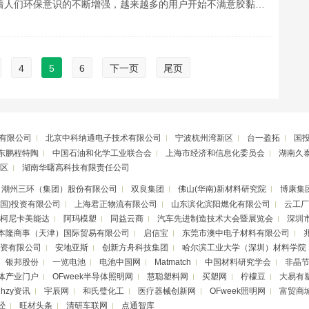
味剂随着人们环保意识的不断增强，越来越多的用户开始不满意胶黏…
4
5
6
下一页
尾页
有限公司
北京中科纳通电子技术有限公司
宁波杭州湾新区
台一盈拓
国
东鹏程特陶
中国石油和化学工业联合会
上海市经济和信息化委员会
湖南久
区
湖南华曙高科技有限责任公司
潮州三环（集团）股份有限公司
双良集团
佛山(华南)新材料研究院
博康集
中国)投资有限公司
上海君正物流有限公司
山东滨化滨阳燃化有限公司
云工厂
柯尼卡美能达
阿玛模塑
同益云商
汽车先进制造技术大会暨展览会
深圳
本隆商事（天津）国际贸易有限公司
启信宝
东莞市澳中电子材料有限公司
资有限公司
安地亚斯
创新方舟科技集团
哈尔滨工业大学（深圳）材料学院
银邦股份
一览电池
电池中国网
Matmatch
中国材料研究学会
非晶
体产业门户
OFweek半导体照明网
慧聪塑料网
买塑网
柠檬豆
大易有
Nhzy资讯
宇辰网
和氏璧化工
医疗器械创新网
OFweek照明网
富贸商
经
旺材头条
清研车联网
点通智库