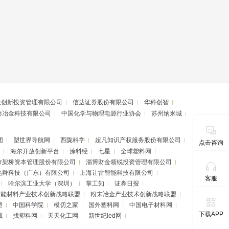
投创新投资管理有限公司
信达证券股份有限公司
华科创智
泰冶金科技有限公司
中国化学与物理电源行业协会
苏州纳米城
团
塑世界导航网
西陇科学
超凡知识产权服务股份有限公司
点击咨询
海尔开放创新平台
涂料经
七星
全球塑料网
市架桥资本管理股份有限公司
淄博财金领锐投资管理有限公司
兆舜科技（广东）有限公司
上海让雷智能科技有限公司
客服
哈尔滨工业大学（深圳）
掌工知
证券日报
节能材料产业技术创新战略联盟
粉末冶金产业技术创新战略联盟
塑
中国科学院
模切之家
国外塑料网
中国电子材料网
下载APP
城
找塑料网
天天化工网
新世纪led网