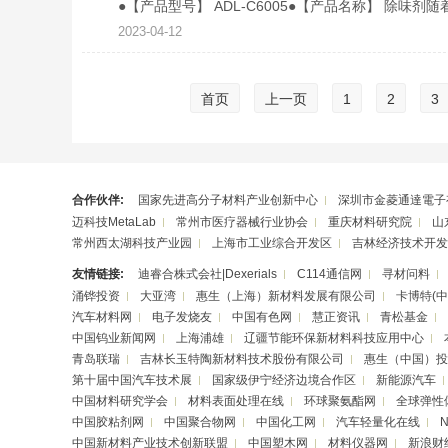
●【产品型号】 ADL-C6005●【产品名称】 除
2023-04-12
首页
上一页
1
2
3
合作伙伴:
国家先进高分子材料产业创新中心
深圳市金菱通達電子
迈科技MetaLab
常州市医疗器械行业协会
重庆材料研究院
山
常州西太湖科技产业园
上海市工业综合开发区
吉林经济技术开发
友情链接:
迪睿合株式会社|Dexerials
C114通信网
寻材问料
涌铧投资
大亚湾
惠生（上海）新材料发展有限公司
卡博特(
汽车材料网
电子发烧友
中国有色网
慧正资讯
青松基金
中国钨业新闻网
上海浦雄
辽疆节能环保新材料科技应用中心
青岛联瑞
吉林长玉特陶新材料技术股份有限公司
惠生（中国）投
第十届中国汽车技术展
国家级伊宁经济边境合作区
新能源汽车
中国材料研究学会
材料表面处理在线
环球聚氨酯网
全球弹性
中国胶粘剂网
中国聚合物网
中国化工网
汽车轻量化在线
中国新材料产业技术创新联盟
中国塑木网
材料仪器网
新浪财