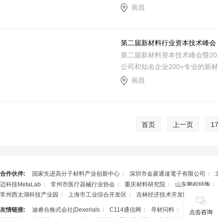
南昌
第二届新材料行业资本技术峰会
第二届新材料资本技术峰会暨201
公司和知名企业200+专业的新
南昌
首页
上一页
1
合作伙伴:
国家先进高分子材料产业创新中心
深圳市金菱通達電子有限公司
迈科技MetaLab
常州市医疗器械行业协会
重庆材料研究院
山东鹏程特陶
常州西太湖科技产业园
上海市工业综合开发区
吉林经济技术开发区
湖南华
友情链接:
迪睿合株式会社|Dexerials
C114通信网
寻材问料
潮州三环（
点击咨询