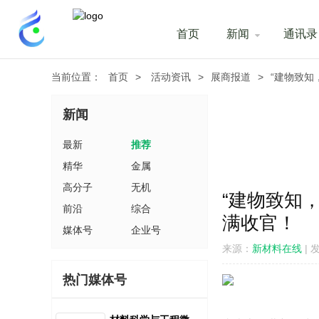
首页
新闻
通讯录
当前位置：
首页
>
活动资讯
>
展商报道
>
“建物致知
新闻
最新
推荐
精华
金属
高分子
无机
“建物致知，
前沿
综合
满收官！
媒体号
企业号
来源：
新材料在线
|
发
热门媒体号