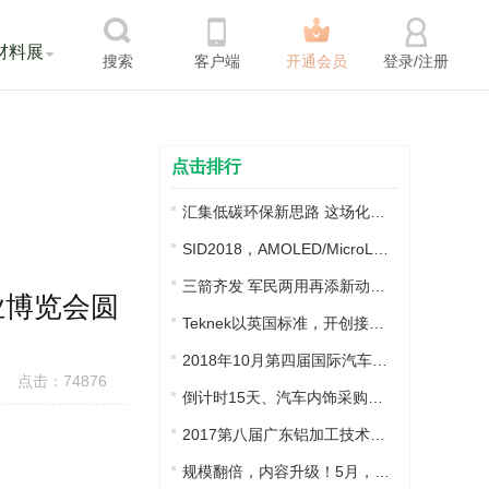
材料展
搜索
客户端
开通会员
登录/注册
点击排行
汇集低碳环保新思路 这场化工行业交流盛…
SID2018，AMOLED/MicroLED/LTPS显示技术…
三箭齐发 军民两用再添新动能 强强助力…
产业博览会圆
Teknek以英国标准，开创接触式清洁并专…
2018年10月第四届国际汽车内饰表皮材料…
点击：74876
倒计时15天、汽车内饰采购商名单大放送…
2017第八届广东铝加工技术（国际）研讨…
规模翻倍，内容升级！5月，邀您来苏州!…