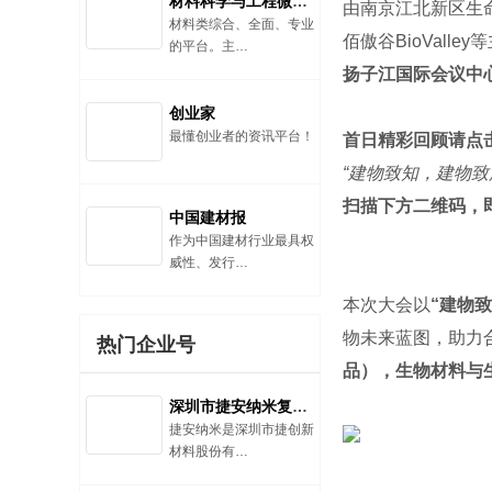
材料科学与工程微信公众号
由南京江北新区生
材料类综合、全面、专业
佰傲谷BioValley
的平台。主…
扬子江国际会议中
创业家
最懂创业者的资讯平台！
首日精彩回顾请点
“建物致知，建物致
扫描下方二维码，即
中国建材报
作为中国建材行业最具权
威性、发行…
本次大会以
“建物
物未来蓝图，助力
热门企业号
品），生物材料与
深圳市捷安纳米复合材料有限公司
捷安纳米是深圳市捷创新
材料股份有…