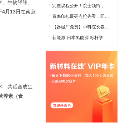
学、生物经纬、
完整议程公开！院士领衔，众咖齐聚，共…
于
4月13日
在
南京
青岛印包展亮点抢先看，即刻抢订展位，…
【器械厂免费】中科院长春应用化学研究…
新能源·日本氢能源 标杆学习之旅
术，共话合成生
营养素（食