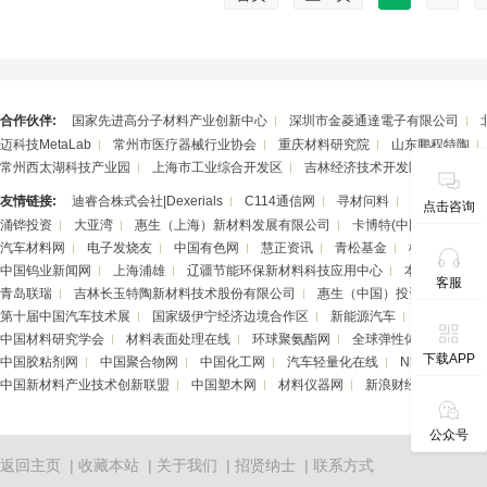
合作伙伴:
国家先进高分子材料产业创新中心
深圳市金菱通達電子有限公司
迈科技MetaLab
常州市医疗器械行业协会
重庆材料研究院
山东鹏程特陶
常州西太湖科技产业园
上海市工业综合开发区
吉林经济技术开发区
湖南华
友情链接:
迪睿合株式会社|Dexerials
C114通信网
寻材问料
潮州三环（
点击咨询
涌铧投资
大亚湾
惠生（上海）新材料发展有限公司
卡博特(中国)投资有限
汽车材料网
电子发烧友
中国有色网
慧正资讯
青松基金
柯尼卡美能达
中国钨业新闻网
上海浦雄
辽疆节能环保新材料科技应用中心
本隆商事（天
客服
青岛联瑞
吉林长玉特陶新材料技术股份有限公司
惠生（中国）投资有限公司
第十届中国汽车技术展
国家级伊宁经济边境合作区
新能源汽车
银邦股份
中国材料研究学会
材料表面处理在线
环球聚氨酯网
全球弹性体产业门户
下载APP
中国胶粘剂网
中国聚合物网
中国化工网
汽车轻量化在线
Nhzy资讯
中国新材料产业技术创新联盟
中国塑木网
材料仪器网
新浪财经
旺材头
公众号
返回主页
|
收藏本站
|
关于我们
|
招贤纳士
|
联系方式