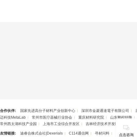
合作伙伴:
国家先进高分子材料产业创新中心
深圳市金菱通達電子有限公司
迈科技MetaLab
常州市医疗器械行业协会
重庆材料研究院
山东鹏程特陶
常州西太湖科技产业园
上海市工业综合开发区
吉林经济技术开发区
湖南华
友情链接:
迪睿合株式会社|Dexerials
C114通信网
寻材问料
潮州三环（
点击咨询