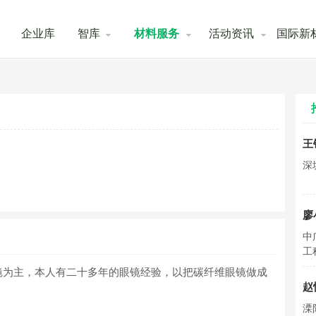
企业库
智库
材料服务
活动资讯
国际新
王
深
廖
中
工
镜为主，本人有二十多年的眼镜经验，以把碳纤维眼镜做成
赵
溧