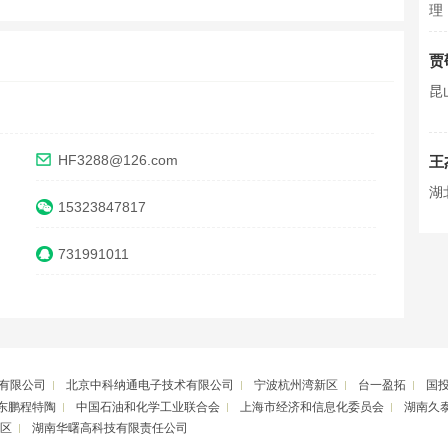
理
贾
昆
HF3288@126.com
王
湖
15323847817
731991011
有限公司
北京中科纳通电子技术有限公司
宁波杭州湾新区
台一盈拓
国
东鹏程特陶
中国石油和化学工业联合会
上海市经济和信息化委员会
湖南久
区
湖南华曙高科技有限责任公司