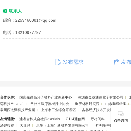
联系人
邮箱：
2259460881@qq.com
电话：18210977797
发布需求
发
合作伙伴:
国家先进高分子材料产业创新中心
深圳市金菱通達電子有限公司
迈科技MetaLab
常州市医疗器械行业协会
重庆材料研究院
山东鹏程特陶
常州西太湖科技产业园
上海市工业综合开发区
吉林经济技术开发区
湖南华
友情链接:
迪睿合株式会社|Dexerials
C114通信网
寻材问料
潮州三环（
点击咨询
涌铧投资
大亚湾
惠生（上海）新材料发展有限公司
卡博特(中国)投资有限