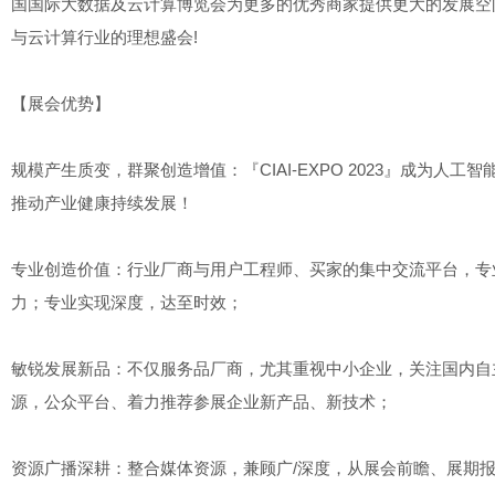
国国际大数据及云计算博览会为更多的优秀商家提供更大的发展空
与云计算行业的理想盛会!
【展会优势】
规模产生质变，群聚创造增值：『CIAI-EXPO 2023』成为
推动产业健康持续发展！
专业创造价值：行业厂商与用户工程师、买家的集中交流平台，专
力；专业实现深度，达至时效；
敏锐发展新品：不仅服务品厂商，尤其重视中小企业，关注国内自
源，公众平台、着力推荐参展企业新产品、新技术；
资源广播深耕：整合媒体资源，兼顾广/深度，从展会前瞻、展期