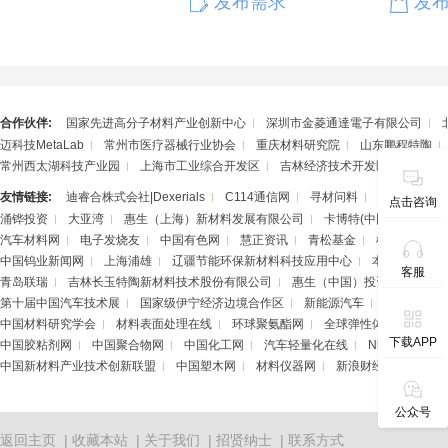
发布需求
发
合作伙伴:
国家先进高分子材料产业创新中心
深圳市金菱通達電子有限公司
迈科技MetaLab
常州市医疗器械行业协会
重庆材料研究院
山东鹏程特陶
常州西太湖科技产业园
上海市工业综合开发区
吉林经济技术开发区
湖南华
友情链接:
迪睿合株式会社|Dexerials
C114通信网
寻材问料
潮州三环（
点击咨询
涌铧投资
大亚湾
惠生（上海）新材料发展有限公司
卡博特(中国)投资有限
汽车材料网
电子发烧友
中国有色网
慧正资讯
青松基金
柯尼卡美能达
中国钨业新闻网
上海浦雄
辽疆节能环保新材料科技应用中心
本隆商事（天
客服
青岛联瑞
吉林长玉特陶新材料技术股份有限公司
惠生（中国）投资有限公司
第十届中国汽车技术展
国家级伊宁经济边境合作区
新能源汽车
银邦股份
中国材料研究学会
材料表面处理在线
环球聚氨酯网
全球弹性体产业门户
下载APP
中国胶粘剂网
中国聚合物网
中国化工网
汽车轻量化在线
Nhzy资讯
中国新材料产业技术创新联盟
中国塑木网
材料仪器网
新浪财经
旺材头
公众号
返回主页
|
收藏本站
|
关于我们
|
招贤纳士
|
联系方式