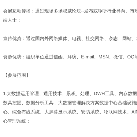
会展互动传播：通过现场多场权威论坛--发布或聆听行业导向、
端人士；
宣传优势：通过国内外网络媒体、电视、社交网络、杂志、网站、
资源优势：组织单位通过信函、拜访、E-mail、MSN、微信、
【参展范围】
1.大数据运用管理、通用技术、累积、处理、DWH工具、内存数
数具挖掘、数据分析工具，大数据管理解决方案数据中心基础设施
心、综合布线系统、大屏幕显示系统、安防系统、物联网技术、AI
心管理系统；