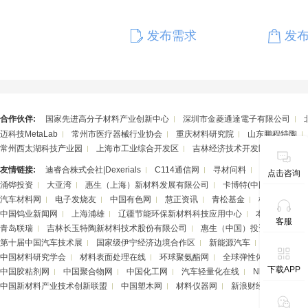
发布需求
发
合作伙伴:
国家先进高分子材料产业创新中心
深圳市金菱通達電子有限公司
迈科技MetaLab
常州市医疗器械行业协会
重庆材料研究院
山东鹏程特陶
常州西太湖科技产业园
上海市工业综合开发区
吉林经济技术开发区
湖南华
友情链接:
迪睿合株式会社|Dexerials
C114通信网
寻材问料
潮州三环（
点击咨询
涌铧投资
大亚湾
惠生（上海）新材料发展有限公司
卡博特(中国)投资有限
汽车材料网
电子发烧友
中国有色网
慧正资讯
青松基金
柯尼卡美能达
中国钨业新闻网
上海浦雄
辽疆节能环保新材料科技应用中心
本隆商事（天
客服
青岛联瑞
吉林长玉特陶新材料技术股份有限公司
惠生（中国）投资有限公司
第十届中国汽车技术展
国家级伊宁经济边境合作区
新能源汽车
银邦股份
中国材料研究学会
材料表面处理在线
环球聚氨酯网
全球弹性体产业门户
下载APP
中国胶粘剂网
中国聚合物网
中国化工网
汽车轻量化在线
Nhzy资讯
中国新材料产业技术创新联盟
中国塑木网
材料仪器网
新浪财经
旺材头