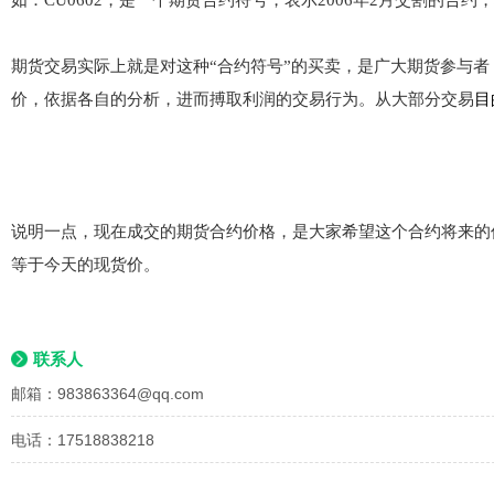
如：CU0602，是一个
期货合约符号，表示20
06年2月交割的合约
期货交易实际上
就是对这种“合约符
号”的买卖，是广大期货参与
价，依据各自的分析，进而搏取利润的交易
行为。从大部分交易
目
说明一点，现在成交的期货合约价格，是大家希望这个合约将来的
等
于今天的现货价。
联系人
邮箱：
983863364@qq.com
电话：17518838218